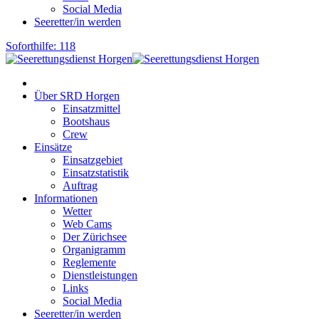
Social Media
Seeretter/in werden
Soforthilfe: 118
Über SRD Horgen
Einsatzmittel
Bootshaus
Crew
Einsätze
Einsatzgebiet
Einsatzstatistik
Auftrag
Informationen
Wetter
Web Cams
Der Zürichsee
Organigramm
Reglemente
Dienstleistungen
Links
Social Media
Seeretter/in werden