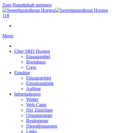
Zum Hauptinhalt springen
118
Menü
Über SRD Horgen
Einsatzmittel
Bootshaus
Crew
Einsätze
Einsatzgebiet
Einsatzstatistik
Auftrag
Informationen
Wetter
Web Cams
Der Zürichsee
Organigramm
Reglemente
Dienstleistungen
Links